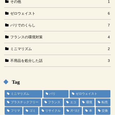
その他
1
ゼロウェイスト
6
パリでのくらし
7
フランスの環境対策
4
ミニマリズム
2
不用品を処分した話
3
Tag
ミニマリズム
パリ
ゼロウェイスト
プラスチックフリー
フランス
エコ
環境
転売
フリマ
ゴミ
リサイクル
片づけ
本
交換